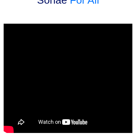
Sonae
For All